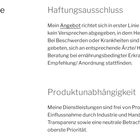
se
Haftungsausschluss
Mein
Angebot
richtet sich in erster Lin
kein Versprechen abgegeben, in dem Heil
Bei Beschwerden oder Krankheiten sin
gebeten, sich an entsprechende Ärzte/ H
Beratung bei ernährungsbedingter Erkra
Empfehlung/ Anordnung stattfinden.
Produktunabhängigkeit
Meine Dienstleistungen sind frei von P
Einflussnahme durch Industrie und Hand
Transparenz sowie eine neutrale Betrac
oberste Priorität.