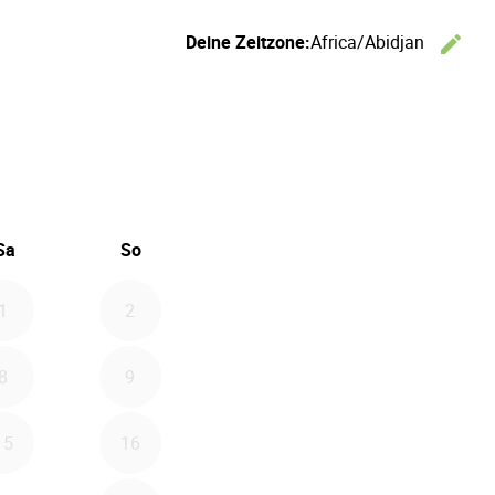
Deine Zeitzone:
Africa/Abidjan
edit
Ze
6
 September 2026
Sa
So
1
2
8
9
15
16