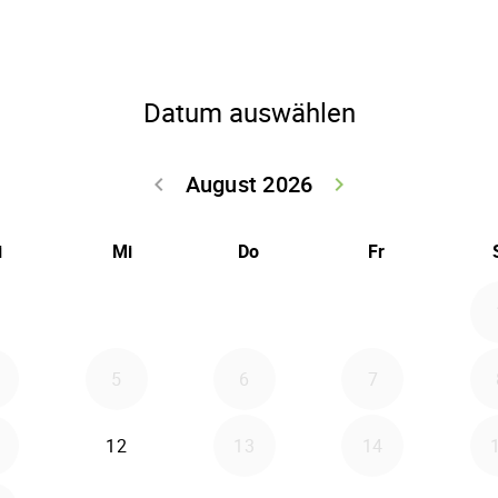
Datum auswählen
August 2026
keyboard_arrow_left
keyboard_arrow_right
Zurück Juli 202
Weiter
i
Mi
Do
Fr
5
6
7
12
13
14