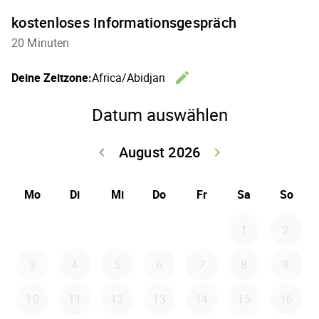
kostenloses Informationsgespräch
20 Minuten
edit
Deine Zeitzone:
Africa/Abidjan
Zeitzone 
Datum auswählen
August 2026
keyboard_arrow_left
keyboard_arrow_right
Zurück Juli 202
Weiter
Mo
Di
Mi
Do
Fr
Sa
So
1
2
3
4
5
6
7
8
9
10
11
12
13
14
15
16