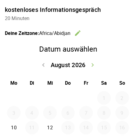
kostenloses Informationsgespräch
20 Minuten
edit
Deine Zeitzone:
Africa/Abidjan
Zeitzone 
Datum auswählen
August 2026
keyboard_arrow_left
keyboard_arrow_right
Zurück Juli 202
Weiter
Mo
Di
Mi
Do
Fr
Sa
So
1
2
3
4
5
6
7
8
9
10
11
12
13
14
15
16